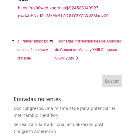
https://us06web.zoom.us/j/92452604992?
pwd=bENxd2lnMkFkS1ZrOUY3Y2lWV3Mxdz09
Primer simposio de
Jornadas Internacionales del Conosur
oncología clínica y
de Cáncer de Mama y XVIII Congreso
radiante
SIBIM 2025
Entradas recientes
Dos congresos, una misma sede para potenciar el
intercambio científico
Se realizará la tradicional actualización post
Congreso Americano