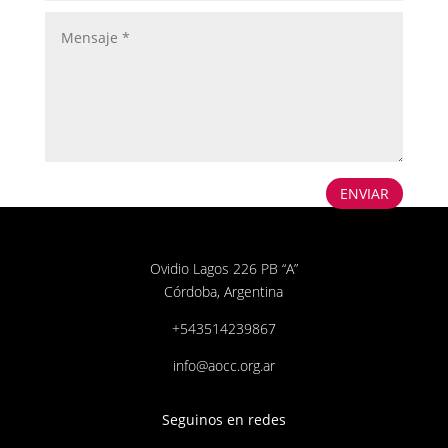
ENVIAR
Ovidio Lagos 226 PB “A”
Córdoba, Argentina
+543514239867
info@aocc.org.ar