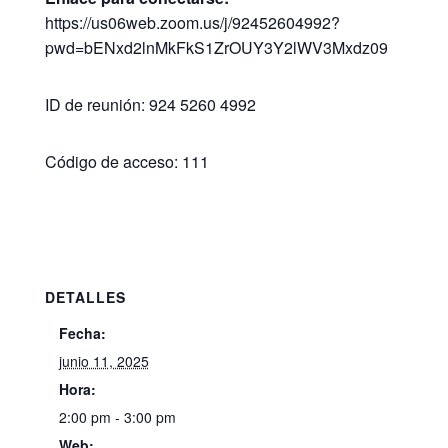
https://us06web.zoom.us/j/92452604992?
pwd=bENxd2lnMkFkS1ZrOUY3Y2lWV3Mxdz09
ID de reunión: 924 5260 4992
Código de acceso: 111
DETALLES
Fecha:
junio 11, 2025
Hora:
2:00 pm - 3:00 pm
Web: