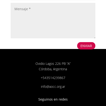
ENVIAR
Ovidio Lagos 226 PB “A”
Córdoba, Argentina
+543514239867
info@aocc.org.ar