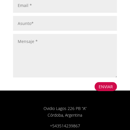
ENVIAR
Ovidio Lagos 226 PB “A”
Córdoba, Argentina
+543514239867