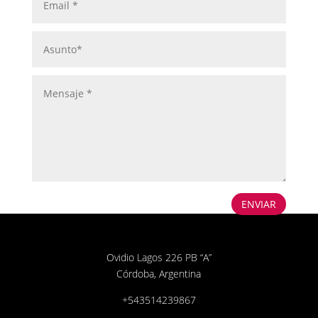
ENVIAR
Ovidio Lagos 226 PB “A”
Córdoba, Argentina
+543514239867