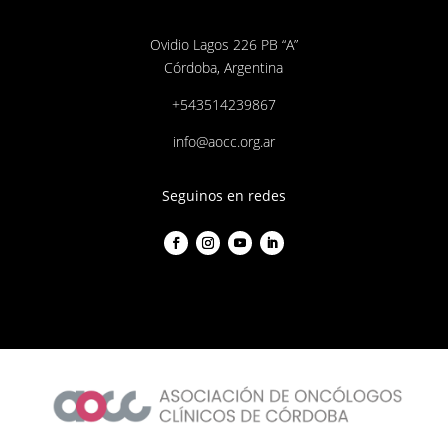
Ovidio Lagos 226 PB “A”
Córdoba, Argentina
+543514239867
info@aocc.org.ar