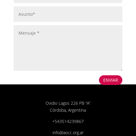
ENVIAR
Ovidio Lagos 226 PB “A”
Córdoba, Argentina
+543514239867
info@aocc.org.ar