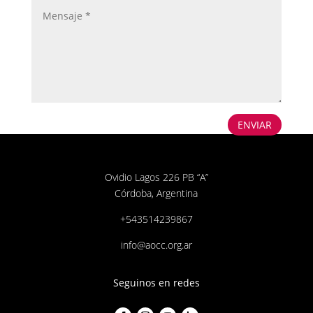
ENVIAR
Ovidio Lagos 226 PB “A”
Córdoba, Argentina
+543514239867
info@aocc.org.ar