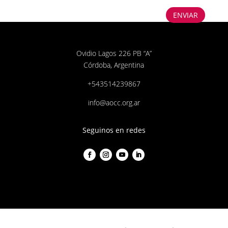
ENVIAR
Ovidio Lagos 226 PB “A”
Córdoba, Argentina
+543514239867
info@aocc.org.ar