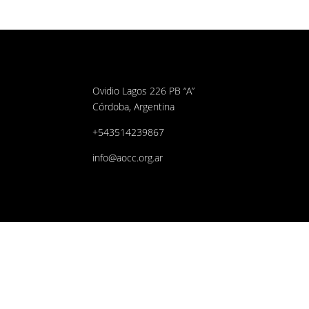
Ovidio Lagos 226 PB “A”
Córdoba, Argentina
+543514239867
info@aocc.org.ar