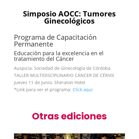
Simposio AOCC: Tumores
Ginecológicos
Programa de Capacitación
Permanente
Educación para la excelencia en el
tratamiento del Cáncer
Auspicia: Sociedad de Ginecología de Córdoba
TALLER MULTIDISCIPLINARIO CÁNCER DE CÉRVIX
Jueves 11 de Junio. Sheraton Hotel
*Link para ver el programa:
Click aquí
Otras ediciones