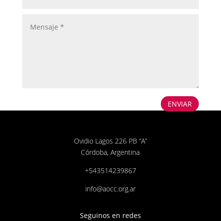
ENVIAR
Ovidio Lagos 226 PB “A”
Córdoba, Argentina
+543514239867
info@aocc.org.ar