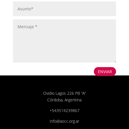
ENVIAR
Ovidio Lagos 226 PB “A”
Córdoba, Argentina
+543514239867
info@aocc.org.ar