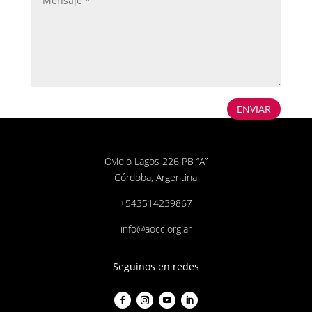
ENVIAR
Ovidio Lagos 226 PB “A”
Córdoba, Argentina
+543514239867
info@aocc.org.ar